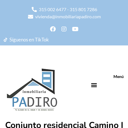
315 002 6477 - 315 801 7286
vivienda@inmobiliariapadiro.com
Síguenos en TikTok
Menú
Conjunto residencial Camino I