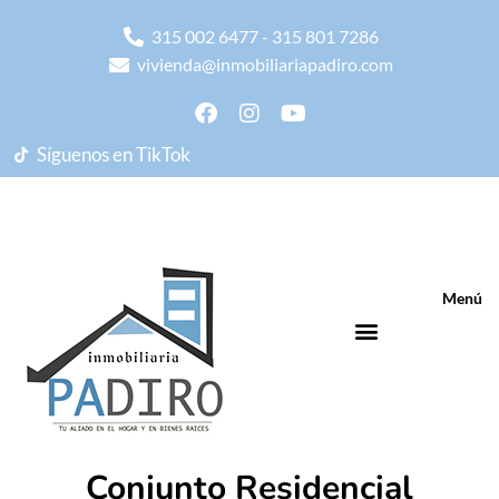
315 002 6477 - 315 801 7286
vivienda@inmobiliariapadiro.com
Síguenos en TikTok
Menú
Conjunto Residencial